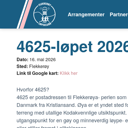
Arrangementer
Partner
4625-løpet 202
Dato:
16. mai 2026
Sted:
Flekkerøy
Link til Google kart:
Klikk her
Hvorfor 4625?
4625 er postadressen til Flekkerøya- perlen som li
Danmark fra Kristiansand. Øya er et yndet sted fo
terreng med utallige Kodakvennlige utsiktspunkt. 
utgangspunkt for en gøy og minneverdig løype- en
eller stiller fremst i eliteklassen