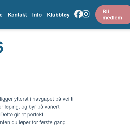
Bli
e
Kontakt
Info
Klubbtøy
medlem
6
gger ytterst i havgapet på vei til
r løping, og byr på variert
Dette gir et perfekt
ten du løper for første gang