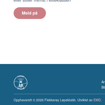
Meld på
A
Bl
Opphavsrett
© 2026 Flekkerøy Løpeklubb. Utviklet av
EMD
.